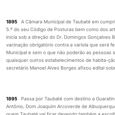
1895
A Câmara Municipal de Taubaté em cumpri-me
5.º do seu Código de Posturas bem como dos arti
inicia sob a direção do Dr. Domingos Gonçalves B
vacinação obrigatório contra a varíola que será 
Municipal e sem o que não poderão as pessoas ser
quaisquer outros estabelecimentos de habita-ção
secretário Manoel Alves Borges afixou edital sobr
1895
Passa por Taubaté com destino a Guaratingu
Antônio, Dom Joaquim Arcoverde de Albuquerque C
quem Taubaté vai ficar devendo também a escolh