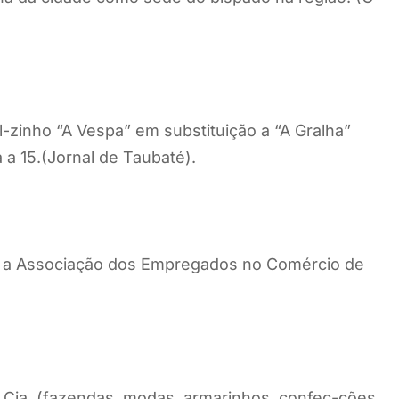
-zinho “A Vespa” em substituição a “A Gralha”
 a 15.(Jornal de Taubaté).
r a Associação dos Empregados no Comércio de
 Cia. (fazendas, modas, armarinhos, confec-ções,