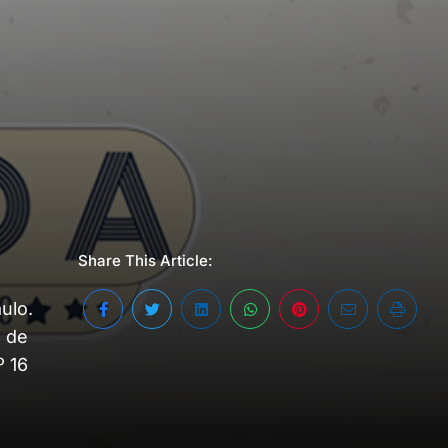
Share This Article:
ulo.
o de
º 16