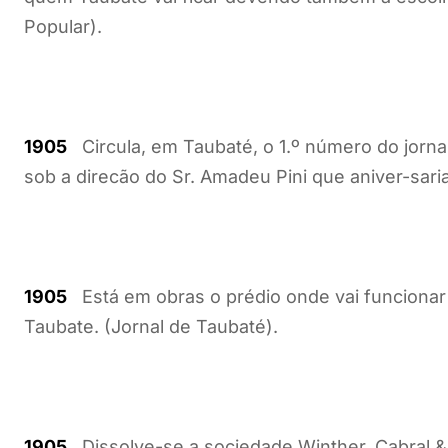
Popular).
1905
Circula, em Taubaté, o 1.º número do jornal
sob a direcão do Sr. Amadeu Pini que aniver-saria
1905
Está em obras o prédio onde vai funciona
Taubate. (Jornal de Taubaté).
1905
Dissolve-se a sociedade Winther, Cabral &