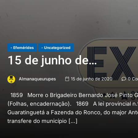
- Efemérides
- Uncategorized
15 de junho de…
Almanaqueurupes
15 de junho de 2020
0 Co
1859 Morre o Brigadeiro Bernardo José Pinto Ga
(Folhas, encadernação). 1869 A lei provincial n.
Guaratinguetá a Fazenda do Ronco, do major Antôn
transfere do município […]