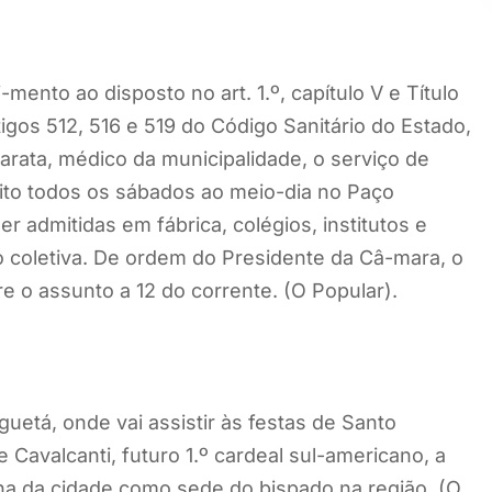
nto ao disposto no art. 1.º, capítulo V e Título
gos 512, 516 e 519 do Código Sanitário do Estado,
arata, médico da municipalidade, o serviço de
feito todos os sábados ao meio-dia no Paço
 admitidas em fábrica, colégios, institutos e
 coletiva. De ordem do Presidente da Câ-mara, o
e o assunto a 12 do corrente. (O Popular).
etá, onde vai assistir às festas de Santo
avalcanti, futuro 1.º cardeal sul-americano, a
a da cidade como sede do bispado na região. (O