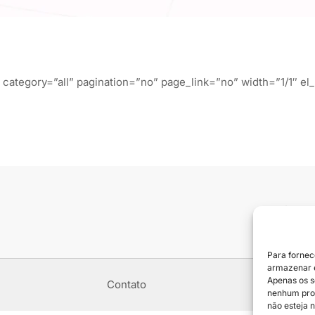
 category=”all” pagination=”no” page_link=”no” width=”1/1″ el_p
Siga e
Para fornec
armazenar e
Apenas os s
Contato
nenhum prod
não esteja n