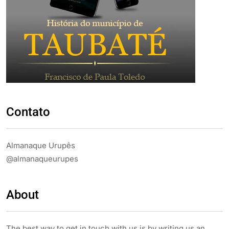
Contato
Almanaque Urupês
@almanaqueurupes
About
The best way to get in touch with us is by writing us an