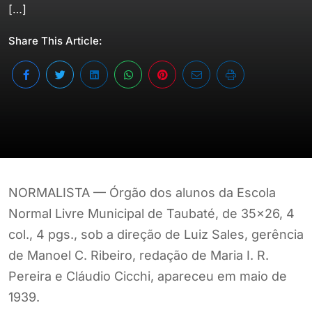
[…]
Share This Article:
NORMALISTA — Órgão dos alunos da Escola
Normal Livre Municipal de Taubaté, de 35×26, 4
col., 4 pgs., sob a direção de Luiz Sales, gerência
de Manoel C. Ribeiro, redação de Maria I. R.
Pereira e Cláudio Cicchi, apareceu em maio de
1939.