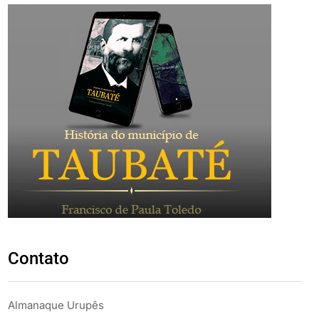
Contato
Almanaque Urupês