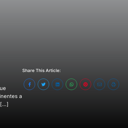
Share This Article:
que
inentes a
 […]